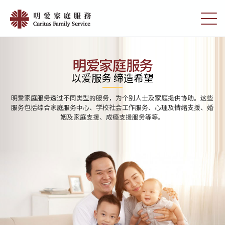
Skip
Home
to
切
|
main
换
content
选
明
单
愛
明爱家庭服务
家
以爱服务 缔造希望
庭
明爱家庭服务透过不同类型的服务，为个别人士及家庭提供协助。这些
服
服务包括综合家庭服务中心、学校社会工作服务、心理及情绪支援、婚
姻及家庭支援、成瘾支援服务等等。
務