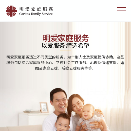
Skip
Home
to
切
|
main
换
content
选
明
单
愛
明爱家庭服务
家
以爱服务 缔造希望
庭
明爱家庭服务透过不同类型的服务，为个别人士及家庭提供协助。这些
服
服务包括综合家庭服务中心、学校社会工作服务、心理及情绪支援、婚
姻及家庭支援、成瘾支援服务等等。
務