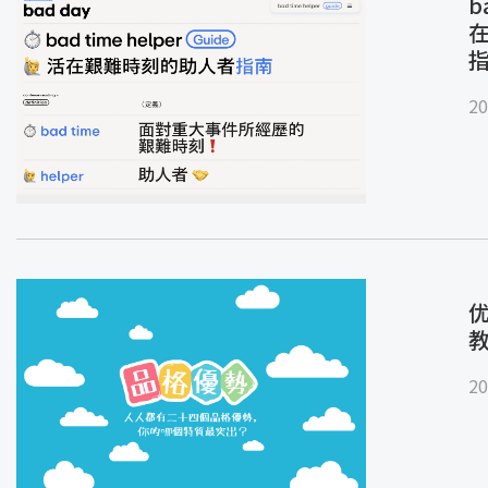
b
20
优
20