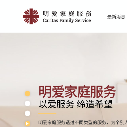
Skip
Home
to
最新消息
main
|
家庭服务近期
香港明爱最新
content
明
愛
家
庭
服
明爱家庭服务
務
以爱服务 缔造希望
明爱家庭服务透过不同类型的服务，为个别