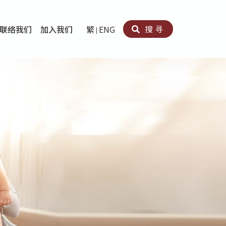
搜寻
联络我们
加入我们
繁
ENG
卵法®
卡因滥用者或可卡因戒毒康復者及其家人支援计划
育计划
心理治疗及评估
痛支援计划
男士社交及情绪支援服务
专业培训
育
犯服务
子书
务
程式
疗服务
导服务
务
黄耀南中心－戒毒支援
爱展晴中心－戒赌支援
爱乐协会－戒毒支援
Search