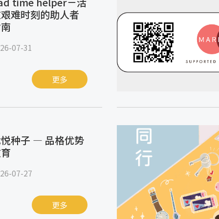
ad time helper－活
在艰难时刻的助人者
指南
26-07-31
更多
悦种子 — 品格优势
教育
26-07-27
更多