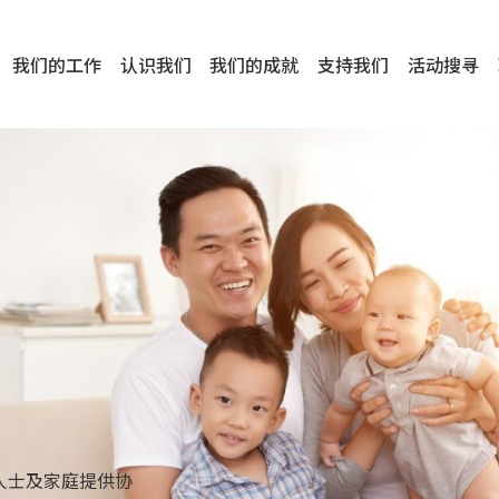
我们的工作
认识我们
我们的成就
支持我们
活动搜寻
项目
资讯
刊物及研究
服务概览
传媒报导
文章分享
短片分享
I-FAST模式
服务里程碑
服务宗旨
服务策略
组织架构
组织年报
婚姻及家庭支援服务
爱与性健康支援服务
心理及情绪支援服务
学校社会工作服务
成瘾问题支援服务
身心灵培育服务
综合家庭服务
危机支援服务
创伤支援服务
专业培训服务
特别服务计划
男士服务
贊助及合作伙伴
服务数字及成就
专业认证
奖项
香港仔(田湾/薄扶林)
学前单位社会工作服务
中学学校社会工作服务
债务及理财辅导服务
自然家庭计划 - 比林斯排
「Team 乘梦」– 可
明爱「爱与诚」综合性教
明爱全人发展培训中心－
明爱心营站── 关係伤
明爱赛马会思达计划 – 
明爱全人发展培训中心－
明爱赛马会心泉发展中心
「优悦种子」品格优势教
明爱朗天 - 共同对抗性侵
商界展关怀
《我愿意+》婚姻自学电
恩遇 – 明爱失胎支援服
明爱婚姻体检手机应用
东头(黄大仙西南)
捐款支持
企业参与
成为义工
小学学生辅导服务
皇后山下 齐建新区
鸣谢
明爱向晴轩
赛马会智家乐计划
个人及家庭辅导服务
婚外情问题支援服务
教友婚前培育活动
飞越爱情辅导服务
天水围
东荃湾
筲箕湾
屯门
沙田
粉岭
教友婚姻补礼
婚前培育服务
家事调解服务
家务指导服务
儿童为本游戏治
情感大学
性治疗服务
小耳朵儿童辅
婚姻辅导
亲密频道
临床心理服
中心活动
专业培训
特别活动
明爱
明
明
人士及家庭提供协