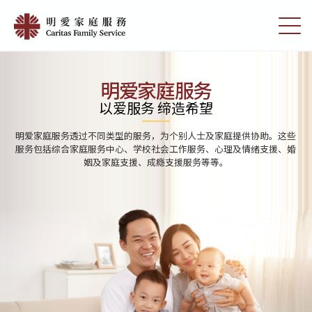
Skip
Home
to
切
|
main
换
content
选
明
单
愛
明爱家庭服务
家
以爱服务 缔造希望
庭
明爱家庭服务透过不同类型的服务，为个别人士及家庭提供协助。这些
服
服务包括综合家庭服务中心、学校社会工作服务、心理及情绪支援、婚
姻及家庭支援、成瘾支援服务等等。
務