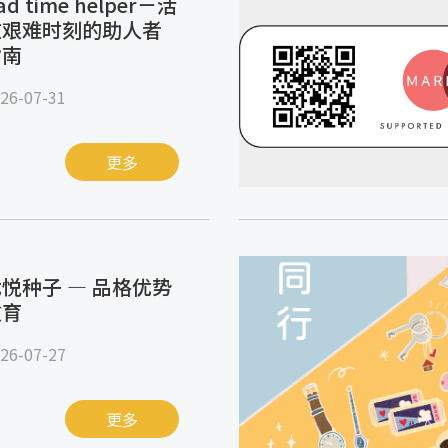
ad time helper－活
在艰难时刻的助人者
指南
26-07-31
更多
悦种子 — 品格优势
教育
26-07-27
更多