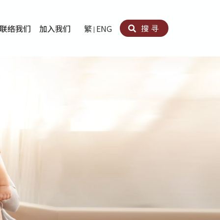
搜寻
联络我们
加入我们
繁
ENG
卵法®
卡因滥用者或可卡因戒毒康復者及其家人支援计划
育计划
心理治疗及评估
痛支援计划
男士社交及情绪支援服务
专业培训
育
犯服务
子书
务
程式
疗服务
导服务
务
黄耀南中心－戒毒支援
爱展晴中心－戒赌支援
爱乐协会－戒毒支援
Search