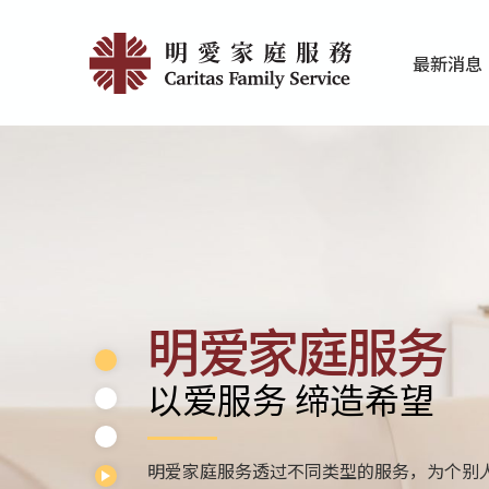
Skip
Home
to
最新消息
main
|
家庭服务近期
香港明爱最新
content
明
愛
家
庭
服
明爱家庭服务
務
以爱服务 缔造希望
明爱家庭服务透过不同类型的服务，为个别