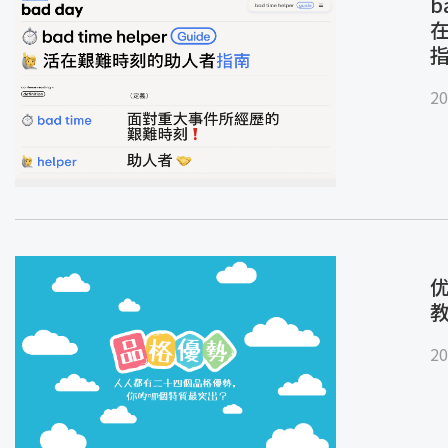
b
20
优
20