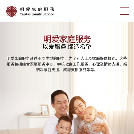
Skip
Home
to
切
|
main
换
content
选
明
单
愛
明爱家庭服务
家
以爱服务 缔造希望
庭
明爱家庭服务透过不同类型的服务，为个别人士及家庭提供协助。这些
服
服务包括综合家庭服务中心、学校社会工作服务、心理及情绪支援、婚
姻及家庭支援、成瘾支援服务等等。
務