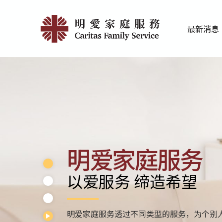
Skip
Home
to
最新消息
main
|
家庭服务近期
香港明爱最新
content
明
愛
家
庭
服
明爱家庭服务
務
以爱服务 缔造希望
明爱家庭服务透过不同类型的服务，为个别