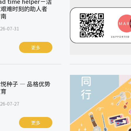
ad time helper－活
在艰难时刻的助人者
指南
26-07-31
更多
悦种子 — 品格优势
教育
26-07-27
更多