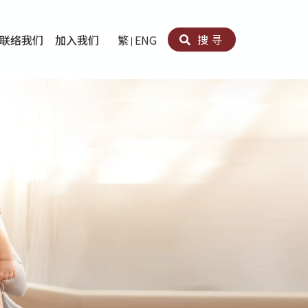
搜寻
联络我们
加入我们
繁
ENG
卵法®
卡因滥用者或可卡因戒毒康復者及其家人支援计划
育计划
心理治疗及评估
痛支援计划
男士社交及情绪支援服务
专业培训
育
犯服务
子书
务
程式
疗服务
导服务
务
黄耀南中心－戒毒支援
爱展晴中心－戒赌支援
爱乐协会－戒毒支援
Search