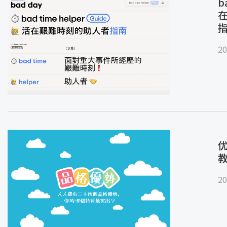
b
20
优
20