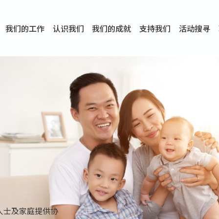
我们的工作
认识我们
我们的成就
支持我们
活动搜寻
项目
资讯
刊物及研究
服务概览
传媒报导
文章分享
短片分享
I-FAST模式
服务里程碑
服务宗旨
服务策略
组织架构
组织年报
婚姻及家庭支援服务
爱与性健康支援服务
心理及情绪支援服务
学校社会工作服务
成瘾问题支援服务
身心灵培育服务
综合家庭服务
危机支援服务
创伤支援服务
专业培训服务
特别服务计划
男士服务
贊助及合作伙伴
服务数字及成就
专业认证
奖项
香港仔(田湾/薄扶林)
学前单位社会工作服务
中学学校社会工作服务
债务及理财辅导服务
自然家庭计划 - 比林斯排
「Team 乘梦」– 可
明爱「爱与诚」综合性教
明爱全人发展培训中心－
明爱心营站── 关係伤
明爱赛马会思达计划 – 
明爱全人发展培训中心－
明爱赛马会心泉发展中心
「优悦种子」品格优势教
明爱朗天 - 共同对抗性侵
商界展关怀
《我愿意+》婚姻自学电
恩遇 – 明爱失胎支援服
明爱婚姻体检手机应用
东头(黄大仙西南)
捐款支持
企业参与
成为义工
小学学生辅导服务
皇后山下 齐建新区
鸣谢
明爱向晴轩
赛马会智家乐计划
个人及家庭辅导服务
婚外情问题支援服务
教友婚前培育活动
飞越爱情辅导服务
天水围
东荃湾
筲箕湾
屯门
沙田
粉岭
教友婚姻补礼
婚前培育服务
家事调解服务
家务指导服务
儿童为本游戏治
情感大学
性治疗服务
小耳朵儿童辅
婚姻辅导
亲密频道
临床心理服
中心活动
专业培训
特别活动
明爱
明
明
人士及家庭提供协