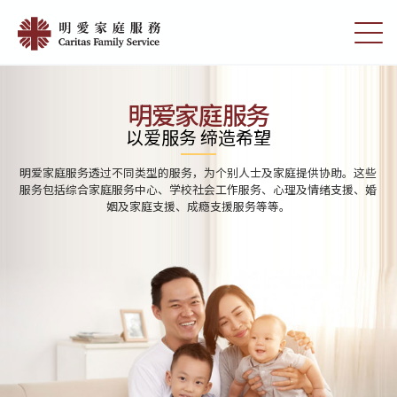
Skip
Home
to
切
|
main
换
content
选
明
单
愛
明爱家庭服务
家
以爱服务 缔造希望
庭
明爱家庭服务透过不同类型的服务，为个别人士及家庭提供协助。这些
服
服务包括综合家庭服务中心、学校社会工作服务、心理及情绪支援、婚
姻及家庭支援、成瘾支援服务等等。
務