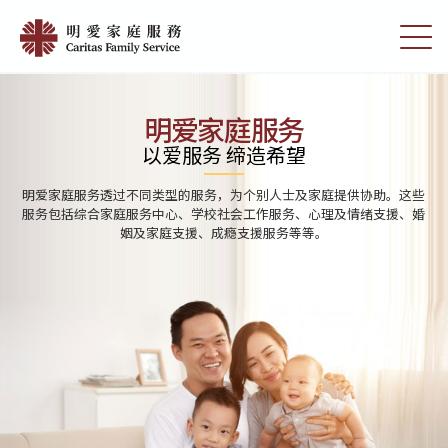
Skip
Home
to
切
|
main
换
content
选
明
单
愛
明爱家庭服务
家
以爱服务 缔造希望
庭
明爱家庭服务透过不同类型的服务，为个别人士及家庭提供协助。这些
服
服务包括综合家庭服务中心、学校社会工作服务、心理及情绪支援、婚
姻及家庭支援、成瘾支援服务等等。
務