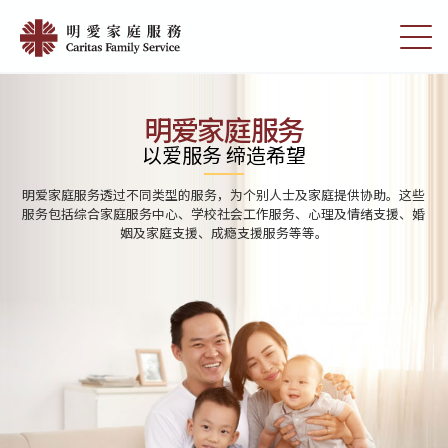
Skip
Home
to
切
|
main
换
content
选
明
单
愛
明爱家庭服务
家
以爱服务 缔造希望
庭
明爱家庭服务透过不同类型的服务，为个别人士及家庭提供协助。这些
服
服务包括综合家庭服务中心、学校社会工作服务、心理及情绪支援、婚
姻及家庭支援、成瘾支援服务等等。
務