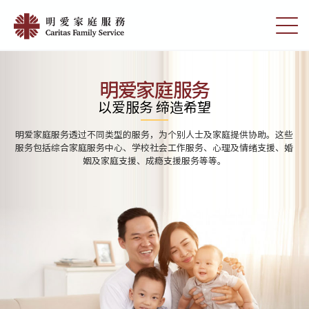
Skip
Home
to
切
|
main
换
content
选
明
单
愛
明爱家庭服务
家
以爱服务 缔造希望
庭
明爱家庭服务透过不同类型的服务，为个别人士及家庭提供协助。这些
服
服务包括综合家庭服务中心、学校社会工作服务、心理及情绪支援、婚
姻及家庭支援、成瘾支援服务等等。
務