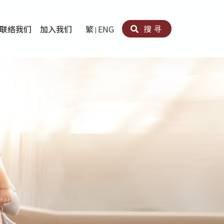
搜寻
联络我们
加入我们
繁
ENG
卵法®
卡因滥用者或可卡因戒毒康復者及其家人支援计划
育计划
心理治疗及评估
痛支援计划
男士社交及情绪支援服务
专业培训
育
犯服务
子书
务
程式
疗服务
导服务
务
黄耀南中心－戒毒支援
爱展晴中心－戒赌支援
爱乐协会－戒毒支援
Search