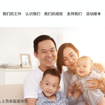
我们的工作
认识我们
我们的成就
支持我们
活动搜寻
项目
资讯
刊物及研究
服务概览
传媒报导
文章分享
短片分享
I-FAST模式
服务里程碑
服务宗旨
服务策略
组织架构
组织年报
婚姻及家庭支援服务
爱与性健康支援服务
心理及情绪支援服务
学校社会工作服务
成瘾问题支援服务
身心灵培育服务
综合家庭服务
危机支援服务
创伤支援服务
专业培训服务
特别服务计划
男士服务
贊助及合作伙伴
服务数字及成就
专业认证
奖项
香港仔(田湾/薄扶林)
学前单位社会工作服务
中学学校社会工作服务
债务及理财辅导服务
自然家庭计划 - 比林斯排
「Team 乘梦」– 可
明爱「爱与诚」综合性教
明爱全人发展培训中心－
明爱心营站── 关係伤
明爱赛马会思达计划 – 
明爱全人发展培训中心－
明爱赛马会心泉发展中心
「优悦种子」品格优势教
明爱朗天 - 共同对抗性侵
商界展关怀
《我愿意+》婚姻自学电
恩遇 – 明爱失胎支援服
明爱婚姻体检手机应用
东头(黄大仙西南)
捐款支持
企业参与
成为义工
小学学生辅导服务
皇后山下 齐建新区
鸣谢
明爱向晴轩
赛马会智家乐计划
个人及家庭辅导服务
婚外情问题支援服务
教友婚前培育活动
飞越爱情辅导服务
天水围
东荃湾
筲箕湾
屯门
沙田
粉岭
教友婚姻补礼
婚前培育服务
家事调解服务
家务指导服务
儿童为本游戏治
情感大学
性治疗服务
小耳朵儿童辅
婚姻辅导
亲密频道
临床心理服
中心活动
专业培训
特别活动
明爱
明
明
人士及家庭提供协