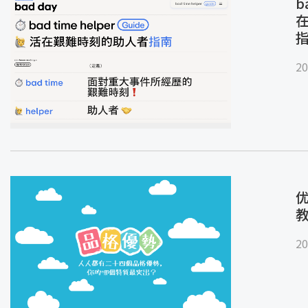
b
20
优
20