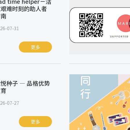
ad time helper－活
在艰难时刻的助人者
指南
26-07-31
更多
悦种子 — 品格优势
教育
26-07-27
更多