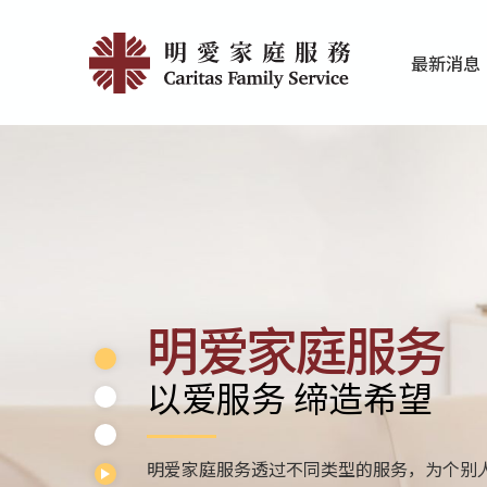
Skip
Home
to
最新消息
main
|
家庭服务近期
香港明爱最新
content
明
愛
家
庭
服
明爱家庭服务
務
以爱服务 缔造希望
明爱家庭服务透过不同类型的服务，为个别