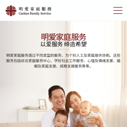
Skip
Home
to
切
|
main
换
content
选
明
单
愛
明爱家庭服务
家
以爱服务 缔造希望
庭
明爱家庭服务透过不同类型的服务，为个别人士及家庭提供协助。这些
服
服务包括综合家庭服务中心、学校社会工作服务、心理及情绪支援、婚
姻及家庭支援、成瘾支援服务等等。
務