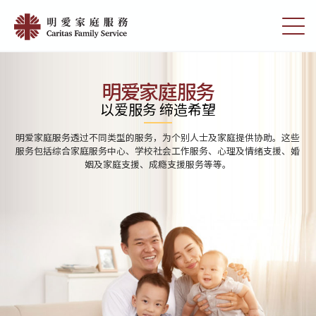
Skip
Home
to
切
|
main
换
content
选
明
单
愛
明爱家庭服务
家
以爱服务 缔造希望
庭
明爱家庭服务透过不同类型的服务，为个别人士及家庭提供协助。这些
服
服务包括综合家庭服务中心、学校社会工作服务、心理及情绪支援、婚
姻及家庭支援、成瘾支援服务等等。
務