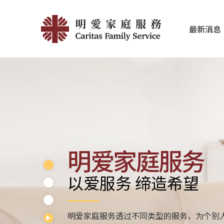
Skip
Home
to
最新消息
main
|
家庭服务近期
香港明爱最新
content
明
愛
家
庭
服
明爱家庭服务
務
以爱服务 缔造希望
明爱家庭服务透过不同类型的服务，为个别