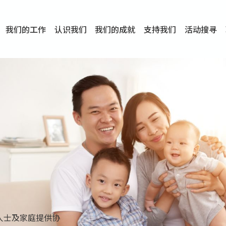
我们的工作
认识我们
我们的成就
支持我们
活动搜寻
项目
资讯
刊物及研究
服务概览
传媒报导
文章分享
短片分享
I-FAST模式
服务里程碑
服务宗旨
服务策略
组织架构
组织年报
婚姻及家庭支援服务
爱与性健康支援服务
心理及情绪支援服务
学校社会工作服务
成瘾问题支援服务
身心灵培育服务
综合家庭服务
危机支援服务
创伤支援服务
专业培训服务
特别服务计划
男士服务
贊助及合作伙伴
服务数字及成就
专业认证
奖项
香港仔(田湾/薄扶林)
学前单位社会工作服务
中学学校社会工作服务
债务及理财辅导服务
自然家庭计划 - 比林斯排
「Team 乘梦」– 可
明爱「爱与诚」综合性教
明爱全人发展培训中心－
明爱心营站── 关係伤
明爱赛马会思达计划 – 
明爱全人发展培训中心－
明爱赛马会心泉发展中心
「优悦种子」品格优势教
明爱朗天 - 共同对抗性侵
商界展关怀
《我愿意+》婚姻自学电
恩遇 – 明爱失胎支援服
明爱婚姻体检手机应用
东头(黄大仙西南)
捐款支持
企业参与
成为义工
小学学生辅导服务
皇后山下 齐建新区
鸣谢
明爱向晴轩
赛马会智家乐计划
个人及家庭辅导服务
婚外情问题支援服务
教友婚前培育活动
飞越爱情辅导服务
天水围
东荃湾
筲箕湾
屯门
沙田
粉岭
教友婚姻补礼
婚前培育服务
家事调解服务
家务指导服务
儿童为本游戏治
情感大学
性治疗服务
小耳朵儿童辅
婚姻辅导
亲密频道
临床心理服
中心活动
专业培训
特别活动
明爱
明
明
人士及家庭提供协