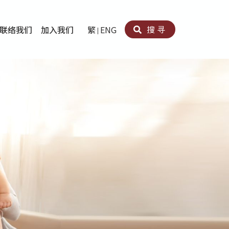
搜寻
联络我们
加入我们
繁
ENG
卵法®
卡因滥用者或可卡因戒毒康復者及其家人支援计划
育计划
心理治疗及评估
痛支援计划
男士社交及情绪支援服务
专业培训
育
犯服务
子书
务
程式
疗服务
导服务
务
黄耀南中心－戒毒支援
爱展晴中心－戒赌支援
爱乐协会－戒毒支援
Search