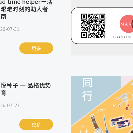
ad time helper－活
在艰难时刻的助人者
指南
26-07-31
更多
悦种子 — 品格优势
教育
26-07-27
更多