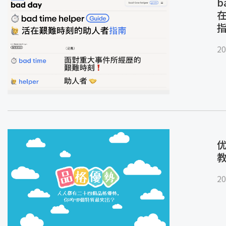
b
20
优
20