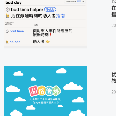
b
20
优
20