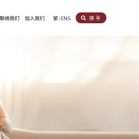
搜寻
联络我们
加入我们
繁
ENG
卵法®
卡因滥用者或可卡因戒毒康復者及其家人支援计划
育计划
心理治疗及评估
痛支援计划
男士社交及情绪支援服务
专业培训
育
犯服务
子书
务
程式
疗服务
导服务
务
黄耀南中心－戒毒支援
爱展晴中心－戒赌支援
爱乐协会－戒毒支援
Search