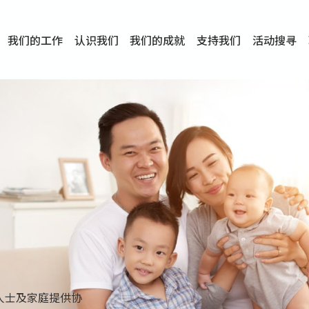
我们的工作
认识我们
我们的成就
支持我们
活动搜寻
项目
资讯
刊物及研究
服务概览
传媒报导
文章分享
短片分享
I-FAST模式
服务里程碑
服务宗旨
服务策略
组织架构
组织年报
婚姻及家庭支援服务
爱与性健康支援服务
心理及情绪支援服务
学校社会工作服务
成瘾问题支援服务
身心灵培育服务
综合家庭服务
危机支援服务
创伤支援服务
专业培训服务
特别服务计划
男士服务
贊助及合作伙伴
服务数字及成就
专业认证
奖项
香港仔(田湾/薄扶林)
学前单位社会工作服务
中学学校社会工作服务
债务及理财辅导服务
自然家庭计划 - 比林斯排
「Team 乘梦」– 可
明爱「爱与诚」综合性教
明爱全人发展培训中心－
明爱心营站── 关係伤
明爱赛马会思达计划 – 
明爱全人发展培训中心－
明爱赛马会心泉发展中心
「优悦种子」品格优势教
明爱朗天 - 共同对抗性侵
商界展关怀
《我愿意+》婚姻自学电
恩遇 – 明爱失胎支援服
明爱婚姻体检手机应用
东头(黄大仙西南)
捐款支持
企业参与
成为义工
小学学生辅导服务
皇后山下 齐建新区
鸣谢
明爱向晴轩
赛马会智家乐计划
个人及家庭辅导服务
婚外情问题支援服务
教友婚前培育活动
飞越爱情辅导服务
天水围
东荃湾
筲箕湾
屯门
沙田
粉岭
教友婚姻补礼
婚前培育服务
家事调解服务
家务指导服务
儿童为本游戏治
情感大学
性治疗服务
小耳朵儿童辅
婚姻辅导
亲密频道
临床心理服
中心活动
专业培训
特别活动
明爱
明
明
人士及家庭提供协