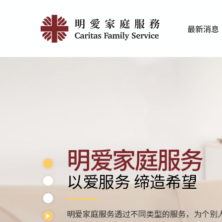
Skip
Home
to
最新消息
main
|
家庭服务近期
香港明爱最新
content
明
愛
家
庭
服
明爱家庭服务
務
以爱服务 缔造希望
明爱家庭服务透过不同类型的服务，为个别