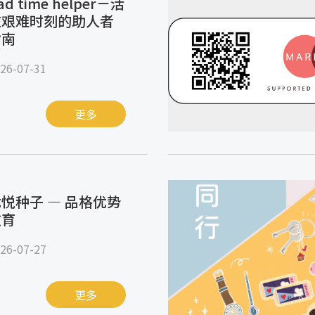
ad time helper－活
在艰难时刻的助人者
指南
26-07-31
更多
悦种子 — 品格优势
教育
26-07-27
更多