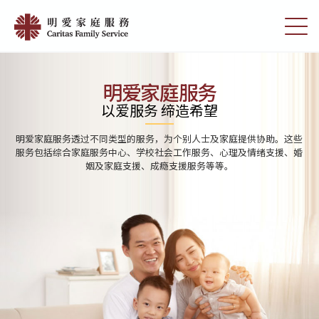
Skip
Home
to
切
|
main
换
content
选
明
单
愛
明爱家庭服务
家
以爱服务 缔造希望
庭
明爱家庭服务透过不同类型的服务，为个别人士及家庭提供协助。这些
服
服务包括综合家庭服务中心、学校社会工作服务、心理及情绪支援、婚
姻及家庭支援、成瘾支援服务等等。
務