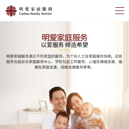
Skip
Home
to
切
|
main
换
content
选
明
单
愛
明爱家庭服务
家
以爱服务 缔造希望
庭
明爱家庭服务透过不同类型的服务，为个别人士及家庭提供协助。这些
服
服务包括综合家庭服务中心、学校社会工作服务、心理及情绪支援、婚
姻及家庭支援、成瘾支援服务等等。
務