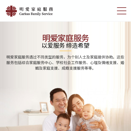
Skip
Home
to
切
|
main
换
content
选
明
单
愛
明爱家庭服务
家
以爱服务 缔造希望
庭
明爱家庭服务透过不同类型的服务，为个别人士及家庭提供协助。这些
服
服务包括综合家庭服务中心、学校社会工作服务、心理及情绪支援、婚
姻及家庭支援、成瘾支援服务等等。
務