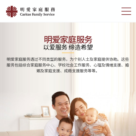
Skip
Home
to
切
|
main
换
content
选
明
单
愛
明爱家庭服务
家
以爱服务 缔造希望
庭
明爱家庭服务透过不同类型的服务，为个别人士及家庭提供协助。这些
服
服务包括综合家庭服务中心、学校社会工作服务、心理及情绪支援、婚
姻及家庭支援、成瘾支援服务等等。
務