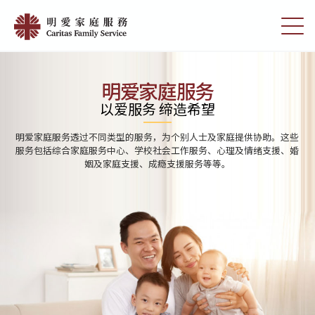
Skip
Home
to
切
|
main
换
content
选
明
单
愛
明爱家庭服务
家
以爱服务 缔造希望
庭
明爱家庭服务透过不同类型的服务，为个别人士及家庭提供协助。这些
服
服务包括综合家庭服务中心、学校社会工作服务、心理及情绪支援、婚
姻及家庭支援、成瘾支援服务等等。
務