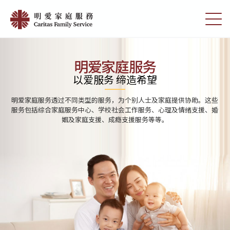
Skip
Home
to
切
|
main
换
content
选
明
单
愛
明爱家庭服务
家
以爱服务 缔造希望
庭
明爱家庭服务透过不同类型的服务，为个别人士及家庭提供协助。这些
服
服务包括综合家庭服务中心、学校社会工作服务、心理及情绪支援、婚
姻及家庭支援、成瘾支援服务等等。
務