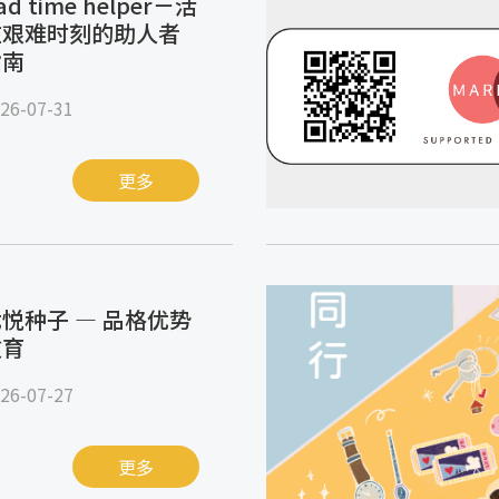
ad time helper－活
在艰难时刻的助人者
指南
26-07-31
更多
悦种子 — 品格优势
教育
26-07-27
更多