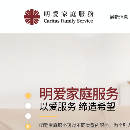
Skip
Home
to
最新消息
main
|
家庭服务近期
香港明爱最新
content
明
愛
家
庭
服
明爱家庭服务
務
以爱服务 缔造希望
明爱家庭服务透过不同类型的服务，为个别