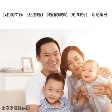
我们的工作
认识我们
我们的成就
支持我们
活动搜寻
项目
资讯
刊物及研究
服务概览
传媒报导
文章分享
短片分享
I-FAST模式
服务里程碑
服务宗旨
服务策略
组织架构
组织年报
婚姻及家庭支援服务
爱与性健康支援服务
心理及情绪支援服务
学校社会工作服务
成瘾问题支援服务
身心灵培育服务
综合家庭服务
危机支援服务
创伤支援服务
专业培训服务
特别服务计划
男士服务
贊助及合作伙伴
服务数字及成就
专业认证
奖项
香港仔(田湾/薄扶林)
学前单位社会工作服务
中学学校社会工作服务
债务及理财辅导服务
自然家庭计划 - 比林斯排
「Team 乘梦」– 可
明爱「爱与诚」综合性教
明爱全人发展培训中心－
明爱心营站── 关係伤
明爱赛马会思达计划 – 
明爱全人发展培训中心－
明爱赛马会心泉发展中心
「优悦种子」品格优势教
明爱朗天 - 共同对抗性侵
商界展关怀
《我愿意+》婚姻自学电
恩遇 – 明爱失胎支援服
明爱婚姻体检手机应用
东头(黄大仙西南)
捐款支持
企业参与
成为义工
小学学生辅导服务
皇后山下 齐建新区
鸣谢
明爱向晴轩
赛马会智家乐计划
个人及家庭辅导服务
婚外情问题支援服务
教友婚前培育活动
飞越爱情辅导服务
天水围
东荃湾
筲箕湾
屯门
沙田
粉岭
教友婚姻补礼
婚前培育服务
家事调解服务
家务指导服务
儿童为本游戏治
情感大学
性治疗服务
小耳朵儿童辅
婚姻辅导
亲密频道
临床心理服
中心活动
专业培训
特别活动
明爱
明
明
人士及家庭提供协