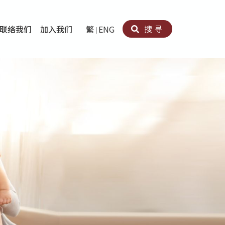
搜寻
联络我们
加入我们
繁
ENG
卵法®
卡因滥用者或可卡因戒毒康復者及其家人支援计划
育计划
心理治疗及评估
痛支援计划
男士社交及情绪支援服务
专业培训
育
犯服务
子书
务
程式
疗服务
导服务
务
黄耀南中心－戒毒支援
爱展晴中心－戒赌支援
爱乐协会－戒毒支援
Search