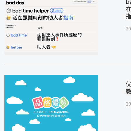
b
20
优
20