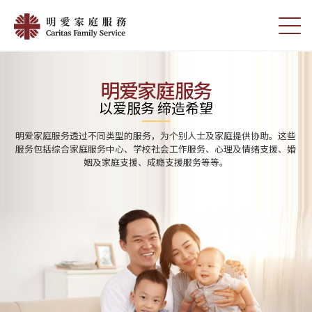
Skip
Home
to
切
|
main
换
content
选
明
单
愛
明爱家庭服务
家
以爱服务 缔造希望
庭
明爱家庭服务分别为学前单位、小学及中学提供学校社会工作服务。透
服
过与学校及家庭的合作，协助学生发展潜能，建立积极人生观及提高解
决问题的能力。
務