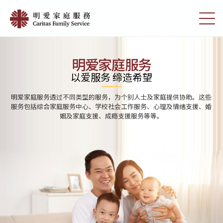
Skip
Home
to
切
|
main
换
content
选
明
单
愛
明爱家庭服务
家
以爱服务 缔造希望
庭
明爱家庭服务透过不同类型的服务，为个别人士及家庭提供协助。这些
服
服务包括综合家庭服务中心、学校社会工作服务、心理及情绪支援、婚
姻及家庭支援、成瘾支援服务等等。
務