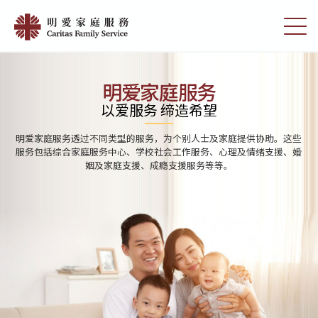
Skip
Home
to
切
|
main
换
content
选
明
单
愛
明爱家庭服务
家
以爱服务 缔造希望
庭
明爱家庭服务透过不同类型的服务，为个别人士及家庭提供协助。这些
服
服务包括综合家庭服务中心、学校社会工作服务、心理及情绪支援、婚
姻及家庭支援、成瘾支援服务等等。
務