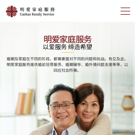
Skip
Home
to
切
|
main
换
content
选
明
单
愛
明爱家庭服务
家
以爱服务 缔造希望
庭
婚姻及家庭在不同的阶段，都需要面对不同的问题和挑战。有见及此，
服
明爱家庭服务提供婚前培育服务、婚姻辅导、婚外情问题支援等等，以
回应社会所需。
務