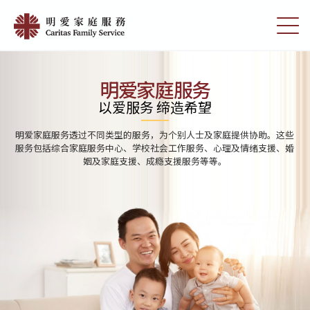
Skip
Home
to
切
|
main
换
content
选
明
单
愛
明爱家庭服务
家
以爱服务 缔造希望
庭
明爱家庭服务透过不同类型的服务，为个别人士及家庭提供协助。这些
服
服务包括综合家庭服务中心、学校社会工作服务、心理及情绪支援、婚
姻及家庭支援、成瘾支援服务等等。
務