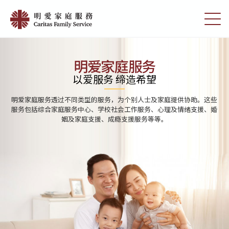
Skip
Home
to
切
|
main
换
content
选
明
单
愛
明爱家庭服务
家
以爱服务 缔造希望
庭
明爱家庭服务透过不同类型的服务，为个别人士及家庭提供协助。这些
服
服务包括综合家庭服务中心、学校社会工作服务、心理及情绪支援、婚
姻及家庭支援、成瘾支援服务等等。
務