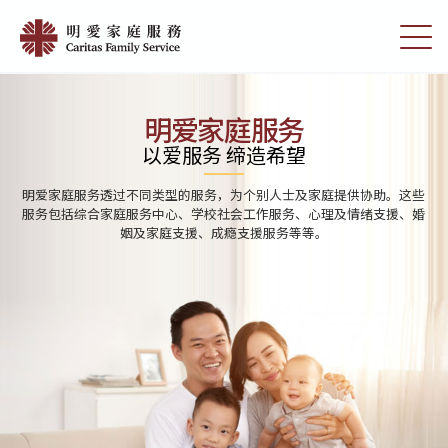
Skip
Home
to
切
|
main
换
content
选
明
单
愛
明爱家庭服务
家
以爱服务 缔造希望
庭
明爱家庭服务分别为学前单位、小学及中学提供学校社会工作服务。透
服
过与学校及家庭的合作，协助学生发展潜能，建立积极人生观及提高解
决问题的能力。
務