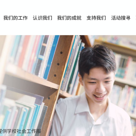
我们的工作
认识我们
我们的成就
支持我们
活动搜寻
项目
资讯
刊物及研究
服务概览
传媒报导
文章分享
短片分享
I-FAST模式
服务里程碑
服务宗旨
服务策略
组织架构
组织年报
婚姻及家庭支援服务
爱与性健康支援服务
心理及情绪支援服务
学校社会工作服务
成瘾问题支援服务
身心灵培育服务
综合家庭服务
危机支援服务
创伤支援服务
专业培训服务
特别服务计划
男士服务
贊助及合作伙伴
服务数字及成就
专业认证
奖项
香港仔(田湾/薄扶林)
学前单位社会工作服务
中学学校社会工作服务
债务及理财辅导服务
自然家庭计划 - 比林斯排
「Team 乘梦」– 可
明爱「爱与诚」综合性教
明爱全人发展培训中心－
明爱心营站── 关係伤
明爱赛马会思达计划 – 
明爱全人发展培训中心－
明爱赛马会心泉发展中心
「优悦种子」品格优势教
明爱朗天 - 共同对抗性侵
商界展关怀
《我愿意+》婚姻自学电
恩遇 – 明爱失胎支援服
明爱婚姻体检手机应用
东头(黄大仙西南)
捐款支持
企业参与
成为义工
小学学生辅导服务
皇后山下 齐建新区
鸣谢
明爱向晴轩
赛马会智家乐计划
个人及家庭辅导服务
婚外情问题支援服务
教友婚前培育活动
飞越爱情辅导服务
天水围
东荃湾
筲箕湾
屯门
沙田
粉岭
教友婚姻补礼
婚前培育服务
家事调解服务
家务指导服务
儿童为本游戏治
情感大学
性治疗服务
小耳朵儿童辅
婚姻辅导
亲密频道
临床心理服
中心活动
专业培训
特别活动
明爱
明
明
提供学校社会工作服