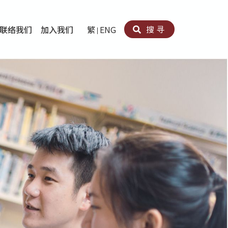
搜寻
联络我们
加入我们
繁
ENG
卵法®
卡因滥用者或可卡因戒毒康復者及其家人支援计划
育计划
心理治疗及评估
痛支援计划
男士社交及情绪支援服务
专业培训
育
犯服务
子书
务
程式
疗服务
导服务
务
黄耀南中心－戒毒支援
爱展晴中心－戒赌支援
爱乐协会－戒毒支援
Search