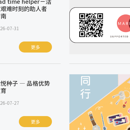
ad time helper－活
在艰难时刻的助人者
指南
26-07-31
更多
悦种子 — 品格优势
教育
26-07-27
更多