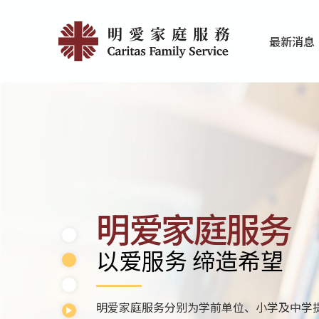
Skip
Home
to
最新消息
main
|
家庭服务近期
香港明爱最新
content
明
愛
家
庭
服
明爱家庭服务
務
以爱服务 缔造希望
明爱家庭服务分别为学前单位、小学及中学