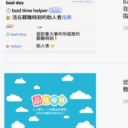
b
20
优
20