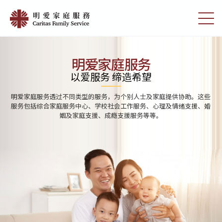
Skip
Home
to
切
|
main
换
content
选
明
单
愛
明爱家庭服务
家
以爱服务 缔造希望
庭
明爱家庭服务透过不同类型的服务，为个别人士及家庭提供协助。这些
服
服务包括综合家庭服务中心、学校社会工作服务、心理及情绪支援、婚
姻及家庭支援、成瘾支援服务等等。
務