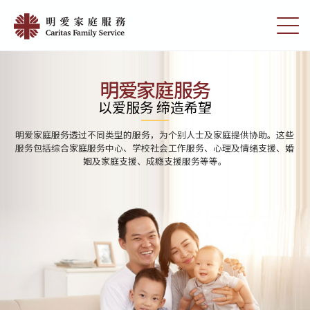
Skip
Home
to
切
|
main
换
content
选
明
单
愛
明爱家庭服务
家
以爱服务 缔造希望
庭
明爱家庭服务透过不同类型的服务，为个别人士及家庭提供协助。这些
服
服务包括综合家庭服务中心、学校社会工作服务、心理及情绪支援、婚
姻及家庭支援、成瘾支援服务等等。
務