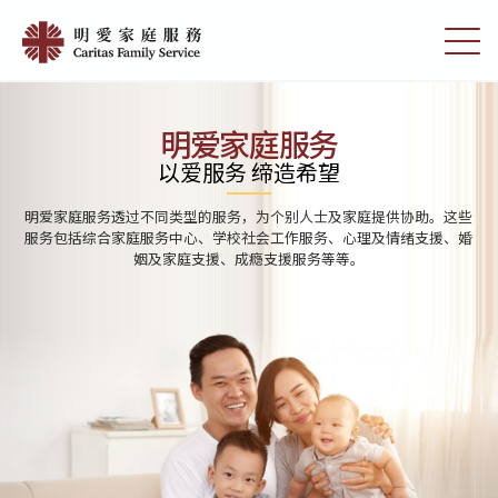
Skip
Home
to
切
|
main
换
content
选
明
单
愛
明爱家庭服务
家
以爱服务 缔造希望
庭
明爱家庭服务透过不同类型的服务，为个别人士及家庭提供协助。这些
服
服务包括综合家庭服务中心、学校社会工作服务、心理及情绪支援、婚
姻及家庭支援、成瘾支援服务等等。
務