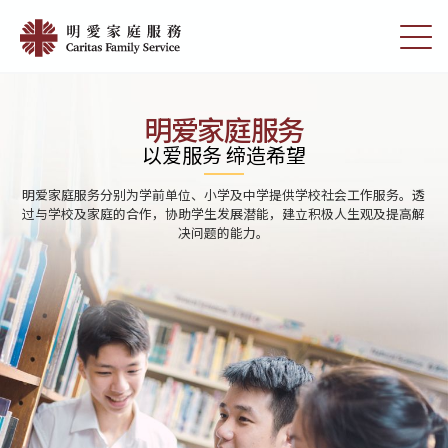
Skip
Home
to
切
|
main
换
content
选
明
单
愛
明爱家庭服务
家
以爱服务 缔造希望
庭
明爱家庭服务分别为学前单位、小学及中学提供学校社会工作服务。透
服
过与学校及家庭的合作，协助学生发展潜能，建立积极人生观及提高解
决问题的能力。
務