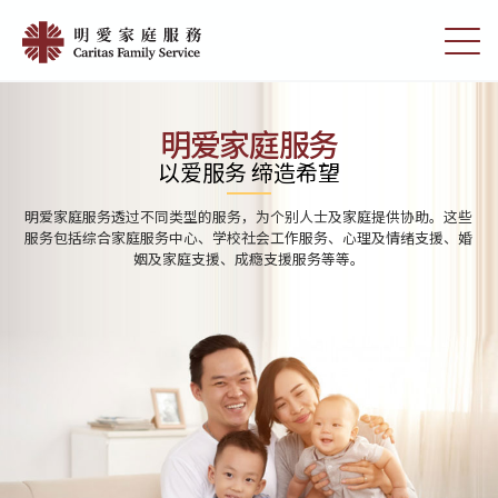
Skip
Home
to
切
|
main
换
content
选
明
单
愛
明爱家庭服务
家
以爱服务 缔造希望
庭
明爱家庭服务透过不同类型的服务，为个别人士及家庭提供协助。这些
服
服务包括综合家庭服务中心、学校社会工作服务、心理及情绪支援、婚
姻及家庭支援、成瘾支援服务等等。
務