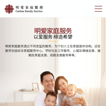
Skip
Home
to
切
|
main
换
content
选
明
单
愛
明爱家庭服务
家
以爱服务 缔造希望
庭
明爱家庭服务透过不同类型的服务，为个别人士及家庭提供协助。这些
服
服务包括综合家庭服务中心、学校社会工作服务、心理及情绪支援、婚
姻及家庭支援、成瘾支援服务等等。
務