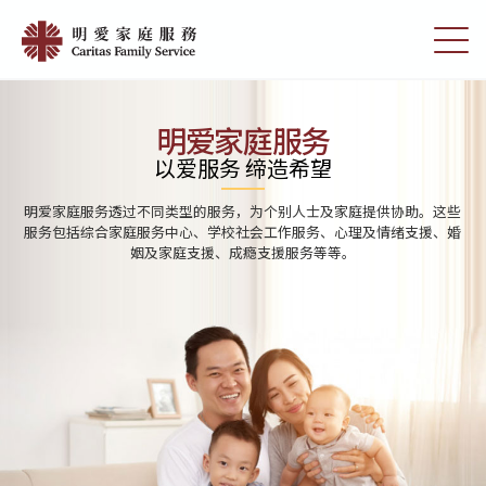
Skip
Home
to
切
|
main
换
content
选
明
单
愛
明爱家庭服务
家
以爱服务 缔造希望
庭
明爱家庭服务透过不同类型的服务，为个别人士及家庭提供协助。这些
服
服务包括综合家庭服务中心、学校社会工作服务、心理及情绪支援、婚
姻及家庭支援、成瘾支援服务等等。
務