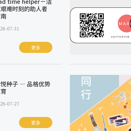
ad time helper－活
在艰难时刻的助人者
指南
26-07-31
更多
悦种子 — 品格优势
教育
26-07-27
更多