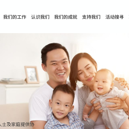
我们的工作
认识我们
我们的成就
支持我们
活动搜寻
项目
资讯
刊物及研究
服务概览
传媒报导
文章分享
短片分享
I-FAST模式
服务里程碑
服务宗旨
服务策略
组织架构
组织年报
婚姻及家庭支援服务
爱与性健康支援服务
心理及情绪支援服务
学校社会工作服务
成瘾问题支援服务
身心灵培育服务
综合家庭服务
危机支援服务
创伤支援服务
专业培训服务
特别服务计划
男士服务
贊助及合作伙伴
服务数字及成就
专业认证
奖项
香港仔(田湾/薄扶林)
学前单位社会工作服务
中学学校社会工作服务
债务及理财辅导服务
自然家庭计划 - 比林斯排
「Team 乘梦」– 可
明爱「爱与诚」综合性教
明爱全人发展培训中心－
明爱心营站── 关係伤
明爱赛马会思达计划 – 
明爱全人发展培训中心－
明爱赛马会心泉发展中心
「优悦种子」品格优势教
明爱朗天 - 共同对抗性侵
商界展关怀
《我愿意+》婚姻自学电
恩遇 – 明爱失胎支援服
明爱婚姻体检手机应用
东头(黄大仙西南)
捐款支持
企业参与
成为义工
小学学生辅导服务
皇后山下 齐建新区
鸣谢
明爱向晴轩
赛马会智家乐计划
个人及家庭辅导服务
婚外情问题支援服务
教友婚前培育活动
飞越爱情辅导服务
天水围
东荃湾
筲箕湾
屯门
沙田
粉岭
教友婚姻补礼
婚前培育服务
家事调解服务
家务指导服务
儿童为本游戏治
情感大学
性治疗服务
小耳朵儿童辅
婚姻辅导
亲密频道
临床心理服
中心活动
专业培训
特别活动
明爱
明
明
人士及家庭提供协