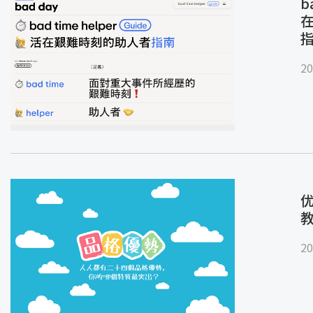
b
20
优
20