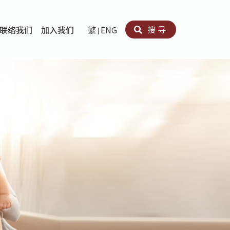
搜寻
联络我们
加入我们
繁
ENG
卵法®
卡因滥用者或可卡因戒毒康復者及其家人支援计划
育计划
心理治疗及评估
痛支援计划
男士社交及情绪支援服务
专业培训
育
犯服务
子书
务
程式
疗服务
导服务
务
黄耀南中心－戒毒支援
爱展晴中心－戒赌支援
爱乐协会－戒毒支援
Search