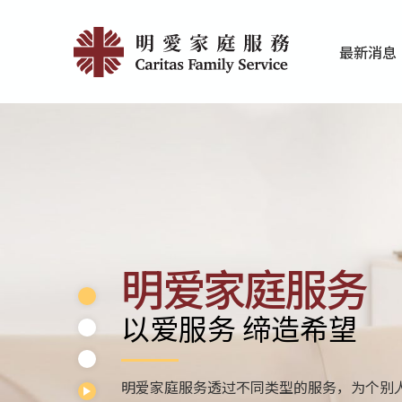
Skip
Home
to
最新消息
main
|
家庭服务近期
香港明爱最新
content
明
愛
家
庭
服
明爱家庭服务
務
以爱服务 缔造希望
明爱家庭服务透过不同类型的服务，为个别