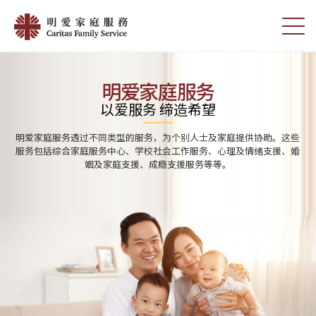
Skip
Home
to
切
|
main
换
content
选
明
单
愛
明爱家庭服务
家
以爱服务 缔造希望
庭
明爱家庭服务透过不同类型的服务，为个别人士及家庭提供协助。这些
服
服务包括综合家庭服务中心、学校社会工作服务、心理及情绪支援、婚
姻及家庭支援、成瘾支援服务等等。
務