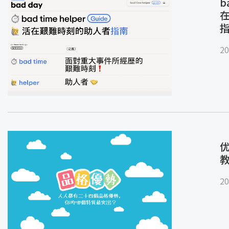
b
20
优
20