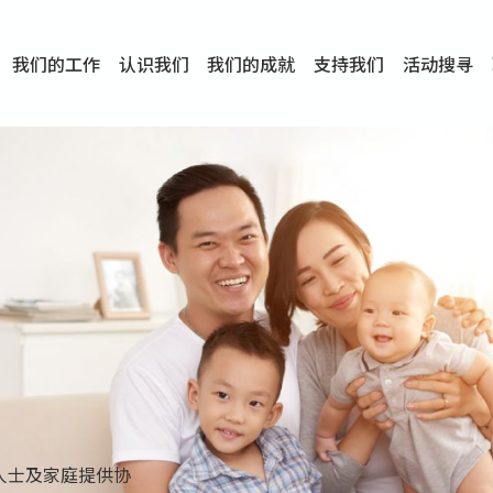
我们的工作
认识我们
我们的成就
支持我们
活动搜寻
项目
资讯
刊物及研究
服务概览
传媒报导
文章分享
短片分享
I-FAST模式
服务里程碑
服务宗旨
服务策略
组织架构
组织年报
婚姻及家庭支援服务
爱与性健康支援服务
心理及情绪支援服务
学校社会工作服务
成瘾问题支援服务
身心灵培育服务
综合家庭服务
危机支援服务
创伤支援服务
专业培训服务
特别服务计划
男士服务
贊助及合作伙伴
服务数字及成就
专业认证
奖项
香港仔(田湾/薄扶林)
学前单位社会工作服务
中学学校社会工作服务
债务及理财辅导服务
自然家庭计划 - 比林斯排
「Team 乘梦」– 可
明爱「爱与诚」综合性教
明爱全人发展培训中心－
明爱心营站── 关係伤
明爱赛马会思达计划 – 
明爱全人发展培训中心－
明爱赛马会心泉发展中心
「优悦种子」品格优势教
明爱朗天 - 共同对抗性侵
商界展关怀
《我愿意+》婚姻自学电
恩遇 – 明爱失胎支援服
明爱婚姻体检手机应用
东头(黄大仙西南)
捐款支持
企业参与
成为义工
小学学生辅导服务
皇后山下 齐建新区
鸣谢
明爱向晴轩
赛马会智家乐计划
个人及家庭辅导服务
婚外情问题支援服务
教友婚前培育活动
飞越爱情辅导服务
天水围
东荃湾
筲箕湾
屯门
沙田
粉岭
教友婚姻补礼
婚前培育服务
家事调解服务
家务指导服务
儿童为本游戏治
情感大学
性治疗服务
小耳朵儿童辅
婚姻辅导
亲密频道
临床心理服
中心活动
专业培训
特别活动
明爱
明
明
人士及家庭提供协