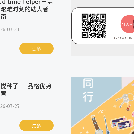
ad time helper－活
在艰难时刻的助人者
指南
26-07-31
更多
悦种子 — 品格优势
教育
26-07-27
更多