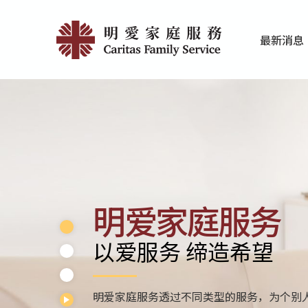
Skip
Home
to
最新消息
main
|
家庭服务近期
香港明爱最新
content
明
愛
家
庭
服
明爱家庭服务
務
以爱服务 缔造希望
明爱家庭服务透过不同类型的服务，为个别