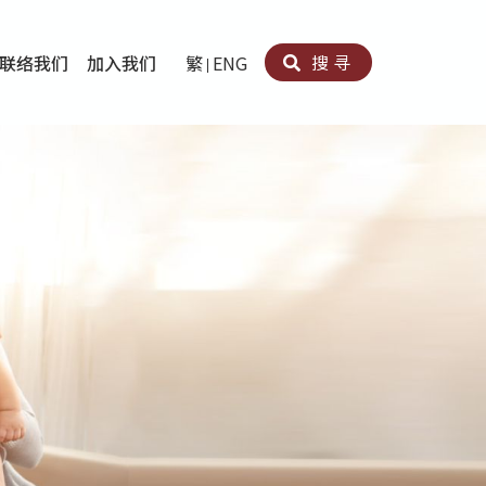
搜寻
联络我们
加入我们
繁
ENG
卵法®
卡因滥用者或可卡因戒毒康復者及其家人支援计划
育计划
心理治疗及评估
痛支援计划
男士社交及情绪支援服务
专业培训
育
犯服务
子书
务
程式
疗服务
导服务
务
黄耀南中心－戒毒支援
爱展晴中心－戒赌支援
爱乐协会－戒毒支援
Search