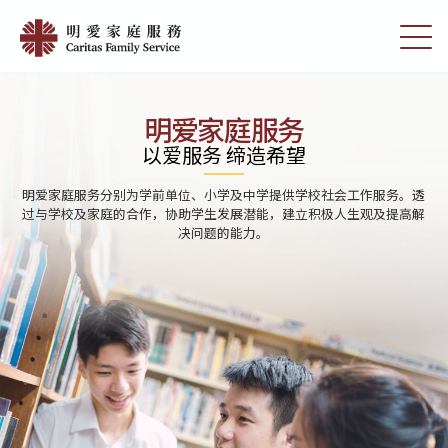
Skip
Home
to
切
|
main
换
content
选
明
单
愛
明爱家庭服务
家
以爱服务 缔造希望
庭
明爱家庭服务分别为学前单位、小学及中学提供学校社会工作服务。透
服
过与学校及家庭的合作，协助学生发展潜能，建立积极人生观及提高解
决问题的能力。
務