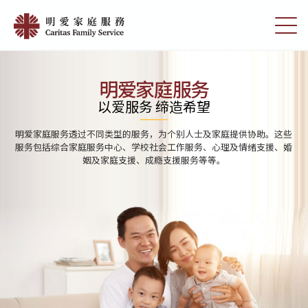
Skip
Home
to
切
|
main
换
content
选
明
单
愛
明爱家庭服务
家
以爱服务 缔造希望
庭
明爱家庭服务透过不同类型的服务，为个别人士及家庭提供协助。这些
服
服务包括综合家庭服务中心、学校社会工作服务、心理及情绪支援、婚
姻及家庭支援、成瘾支援服务等等。
務