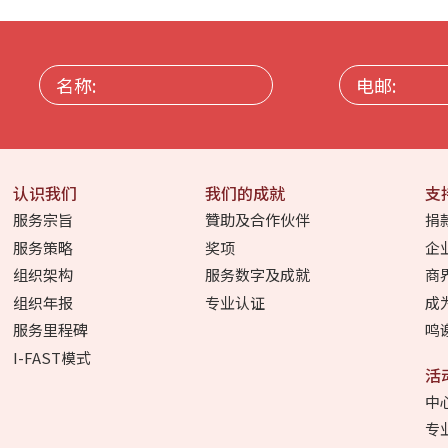
名
电
称:
邮:
认识我们
我们的成就
支
服务宗旨
贊助及合作伙伴
捐
服务策略
奖项
企
组织架构
服务数字及成就
商
组织年报
专业认证
成
服务里程碑
鸣
I-FAST模式
活
中
专