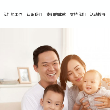
我们的工作
认识我们
我们的成就
支持我们
活动搜寻
项目
资讯
刊物及研究
服务概览
传媒报导
文章分享
短片分享
I-FAST模式
服务里程碑
服务宗旨
服务策略
组织架构
组织年报
婚姻及家庭支援服务
爱与性健康支援服务
心理及情绪支援服务
学校社会工作服务
成瘾问题支援服务
身心灵培育服务
综合家庭服务
危机支援服务
创伤支援服务
专业培训服务
特别服务计划
男士服务
贊助及合作伙伴
服务数字及成就
专业认证
奖项
香港仔(田湾/薄扶林)
学前单位社会工作服务
中学学校社会工作服务
债务及理财辅导服务
自然家庭计划 - 比林斯排
「Team 乘梦」– 可
明爱「爱与诚」综合性教
明爱全人发展培训中心－
明爱心营站── 关係伤
明爱赛马会思达计划 – 
明爱全人发展培训中心－
明爱赛马会心泉发展中心
「优悦种子」品格优势教
明爱朗天 - 共同对抗性侵
商界展关怀
《我愿意+》婚姻自学电
恩遇 – 明爱失胎支援服
明爱婚姻体检手机应用
东头(黄大仙西南)
捐款支持
企业参与
成为义工
小学学生辅导服务
皇后山下 齐建新区
鸣谢
明爱向晴轩
赛马会智家乐计划
个人及家庭辅导服务
婚外情问题支援服务
教友婚前培育活动
飞越爱情辅导服务
天水围
东荃湾
筲箕湾
屯门
沙田
粉岭
教友婚姻补礼
婚前培育服务
家事调解服务
家务指导服务
儿童为本游戏治
情感大学
性治疗服务
小耳朵儿童辅
婚姻辅导
亲密频道
临床心理服
中心活动
专业培训
特别活动
明爱
明
明