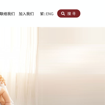
搜寻
联络我们
加入我们
繁
ENG
卵法®
卡因滥用者或可卡因戒毒康復者及其家人支援计划
育计划
心理治疗及评估
痛支援计划
男士社交及情绪支援服务
专业培训
育
犯服务
子书
务
程式
疗服务
导服务
务
黄耀南中心－戒毒支援
爱展晴中心－戒赌支援
爱乐协会－戒毒支援
Search