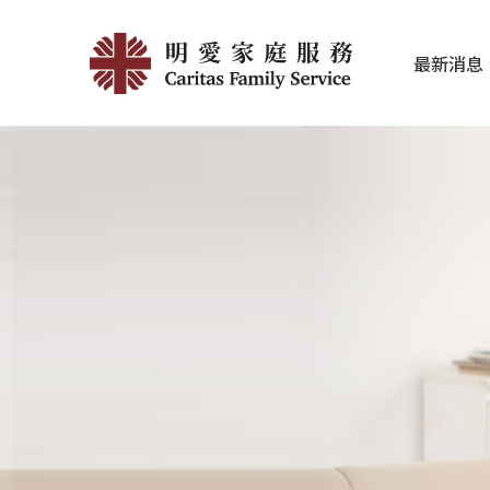
Skip
明
to
最新消息
main
愛
家庭服务近期
香港明爱最新
content
家
庭
服
務