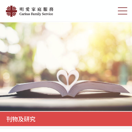
Skip
刊
to
切
物
main
换
content
选
及
单
研
究
|
明
愛
家
庭
服
務
刊物及研究