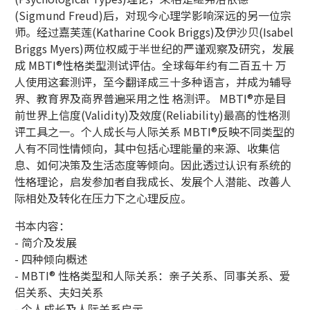
(Sigmund Freud)后，对现今心理学影响深远的另一位宗
师。经过嘉芙莲(Katharine Cook Briggs)及伊沙贝(Isabel
Briggs Myers)两位权威于半世纪的严谨观察及研究，发展
成 MBTI®性格类型测试评估。全球每年约有二百五十 万
人使用这套测评，至今翻译成三十多种语言，并成为辅导
界、教育界及商界普遍采用之性 格测评。 MBTI®亦是目
前世界上信度(Validity)及效度(Reliability)最高的性格测
评工具之一。个人成长与人际关系 MBTI®反映不同类型的
人有不同性情倾向，其中包括心理能量的来源、收集信
息、如何决策及生活态度等倾向。因此透过认识有系统的
性格理论，启发参加者自我成长、发展个人潜能、改善人
际相处及转化在压力下之心理反应。
书本内容：
- 简介及发展
- 四种倾向概述
- MBTI® 性格类型和人际关系：亲子关系、同事关系、爱
侣关系、夫妇关系
- 个人成长及人际关系启示