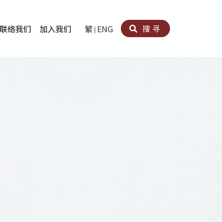
搜寻
联络我们
加入我们
繁
ENG
卵法®
卡因滥用者或可卡因戒毒康復者及其家人支援计划
育计划
心理治疗及评估
痛支援计划
男士社交及情绪支援服务
专业培训
育
犯服务
子书
务
程式
疗服务
导服务
务
黄耀南中心－戒毒支援
爱展晴中心－戒赌支援
爱乐协会－戒毒支援
Search