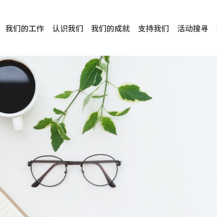
我们的工作
认识我们
我们的成就
支持我们
活动搜寻
项目
资讯
刊物及研究
服务概览
传媒报导
文章分享
短片分享
I-FAST模式
服务里程碑
服务宗旨
服务策略
组织架构
组织年报
婚姻及家庭支援服务
爱与性健康支援服务
心理及情绪支援服务
学校社会工作服务
成瘾问题支援服务
身心灵培育服务
综合家庭服务
危机支援服务
创伤支援服务
专业培训服务
特别服务计划
男士服务
贊助及合作伙伴
服务数字及成就
专业认证
奖项
香港仔(田湾/薄扶林)
学前单位社会工作服务
中学学校社会工作服务
债务及理财辅导服务
自然家庭计划 - 比林斯排
「Team 乘梦」– 可
明爱「爱与诚」综合性教
明爱全人发展培训中心－
明爱心营站── 关係伤
明爱赛马会思达计划 – 
明爱全人发展培训中心－
明爱赛马会心泉发展中心
「优悦种子」品格优势教
明爱朗天 - 共同对抗性侵
商界展关怀
《我愿意+》婚姻自学电
恩遇 – 明爱失胎支援服
明爱婚姻体检手机应用
东头(黄大仙西南)
捐款支持
企业参与
成为义工
小学学生辅导服务
皇后山下 齐建新区
鸣谢
明爱向晴轩
赛马会智家乐计划
个人及家庭辅导服务
婚外情问题支援服务
教友婚前培育活动
飞越爱情辅导服务
天水围
东荃湾
筲箕湾
屯门
沙田
粉岭
教友婚姻补礼
婚前培育服务
家事调解服务
家务指导服务
儿童为本游戏治
情感大学
性治疗服务
小耳朵儿童辅
婚姻辅导
亲密频道
临床心理服
中心活动
专业培训
特别活动
明爱
明
明