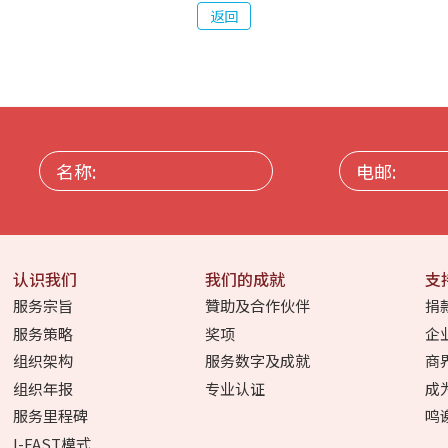
返回
名
电
称:
邮:
认识我们
我们的成就
支
服务宗旨
贊助及合作伙伴
捐
服务策略
奖项
企
组织架构
服务数字及成就
商
组织年报
专业认证
成
服务里程碑
鸣
I-FAST模式