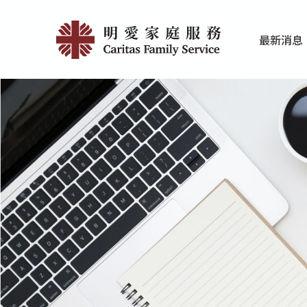
Skip
传
to
最新消息
main
媒
家庭服务近期
香港明爱最新
content
报
导
|
明
愛
家
庭
服