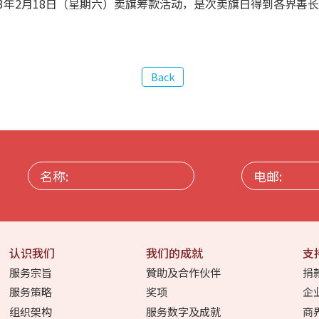
23年2月18日（星期六）卖旗筹款活动，是次卖旗日得到各界善
名
电
称:
邮:
认识我们
我们的成就
支
服务宗旨
贊助及合作伙伴
捐
服务策略
奖项
企
组织架构
服务数字及成就
商