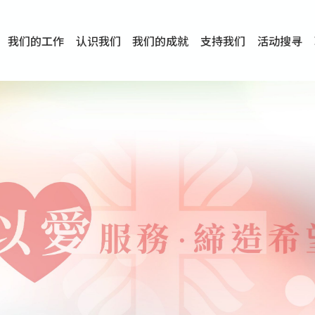
我们的工作
认识我们
我们的成就
支持我们
活动搜寻
项目
资讯
刊物及研究
服务概览
传媒报导
文章分享
短片分享
I-FAST模式
服务里程碑
服务宗旨
服务策略
组织架构
组织年报
婚姻及家庭支援服务
爱与性健康支援服务
心理及情绪支援服务
学校社会工作服务
成瘾问题支援服务
身心灵培育服务
综合家庭服务
危机支援服务
创伤支援服务
专业培训服务
特别服务计划
男士服务
贊助及合作伙伴
服务数字及成就
专业认证
奖项
香港仔(田湾/薄扶林)
学前单位社会工作服务
中学学校社会工作服务
债务及理财辅导服务
自然家庭计划 - 比林斯排
「Team 乘梦」– 可
明爱「爱与诚」综合性教
明爱全人发展培训中心－
明爱心营站── 关係伤
明爱赛马会思达计划 – 
明爱全人发展培训中心－
明爱赛马会心泉发展中心
「优悦种子」品格优势教
明爱朗天 - 共同对抗性侵
商界展关怀
《我愿意+》婚姻自学电
恩遇 – 明爱失胎支援服
明爱婚姻体检手机应用
东头(黄大仙西南)
捐款支持
企业参与
成为义工
小学学生辅导服务
皇后山下 齐建新区
鸣谢
明爱向晴轩
赛马会智家乐计划
个人及家庭辅导服务
婚外情问题支援服务
教友婚前培育活动
飞越爱情辅导服务
天水围
东荃湾
筲箕湾
屯门
沙田
粉岭
教友婚姻补礼
婚前培育服务
家事调解服务
家务指导服务
儿童为本游戏治
情感大学
性治疗服务
小耳朵儿童辅
婚姻辅导
亲密频道
临床心理服
中心活动
专业培训
特别活动
明爱
明
明