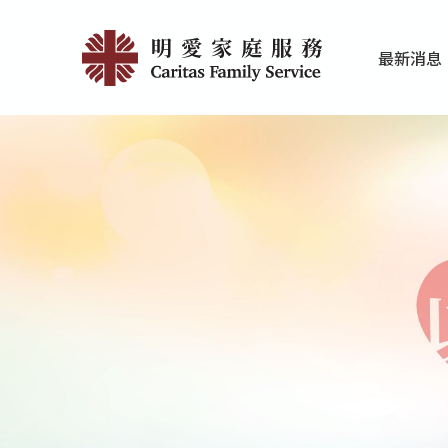
Skip
最
to
最新消息
main
新
家庭服务近期
香港明爱最新
content
消
息
|
明
愛
家
庭
服