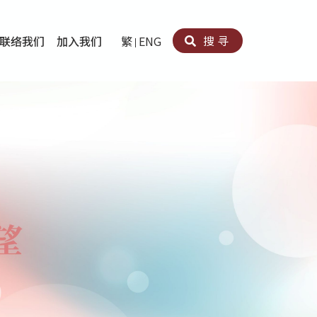
搜寻
联络我们
加入我们
繁
ENG
卵法®
卡因滥用者或可卡因戒毒康復者及其家人支援计划
育计划
心理治疗及评估
痛支援计划
男士社交及情绪支援服务
专业培训
育
犯服务
子书
务
程式
疗服务
导服务
务
黄耀南中心－戒毒支援
爱展晴中心－戒赌支援
爱乐协会－戒毒支援
Search