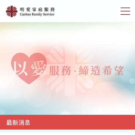
Skip
最
to
切
新
main
换
content
选
消
单
息
|
明
愛
家
庭
服
務
最新消息