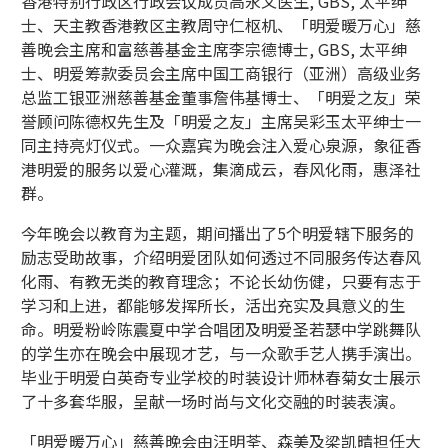
香港特别行政区行政会议成员高永文医生, GBS, 太平绅
士、天主教香港教区主教周守仁枢机、「明爱暖万心」慈
善晚会主席和富慈善基金主席李宗德博士, GBS, 太平绅
士、明爱筹款委员会主席中国工商银行（亚洲）高级业务
总监工银亚洲慈善基金董事詹伟基博士、「明爱之友」荣
誉顾问陈德权先生及「明爱之友」主席吴彩玉太平绅士一
同主持亮灯仪式。一众嘉宾为晚会注入爱心泉源，象征香
港明爱的服务以爱心灌溉，集滴成云，春风化雨，惠泽社
群。
今年晚会以教育为主题，期间播出了5个明爱辖下服务的
励志受助故事，介绍明爱团队如何透过不同服务传达春风
化雨、有教无类的教育理念；不论长幼伤健，只要有志于
学习和上进，都能够发挥所长，活出充实及具意义的生
命。明爱粉岭陈震夏中学合唱团及明爱圣若瑟中学跳舞队
的学生亦在晚会中展现才艺，与一众歌手艺人携手演出。
毕业于明爱白英奇专业学校的时装设计师林春菊女士展示
了十多套华服，呈献一场时尚与文化交融的时装表演。
「明爱暖万心」慈善晚会由汪明荃、森美及梁凯晴担任大