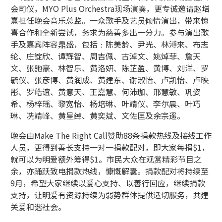
会司仪，MYO Plus Orchestra现场演奏，更专诚邀请赵增
熹担任晚会音乐总监。一众歌手及艺员倾情演出，带来惊
喜合作和全新尝试，务求为慈善多出一分力。参与演出歌
手及嘉宾阵容鼎盛，包括﹕陈美龄、尹光、林溥来、布志
纶、庄锭欣、谭辉智、周吉佩、古淖文、姚焯菲、詹天
文、张驰豪、林智乐、黄洛妍、陈芷盈、黄博、刘洋、罗
毓仪、张彦博、黄润成、黄建东、谢淑怡、卢凯怡、卢映
彤、罗皓谊、黄意天、王嘉慧、何沛珈、邢慧敏、巩姿
希、杨梓瑶、黎宽怡、杨培琳、叶靖仪、李尔晨、叶巧
琳、冼靖峰、黄星绰、黄奕斌、文佐匡及余宗遥。
晚会由Make The Right Call赞助88条捐款热线及接线工作
人员，更得到善长支持一对一捐款配对，即大家每捐$1，
就可以为明爱额外筹得$1。市民大众在观赏精彩节目之
余，亦踊跃致电捐款热线，慷慨解囊。捐款配对将持续至
9月，希望大家继续以爱心支持、以善行回应，继续捐款
支持，让明爱有资源持续为弱势群体提供适切服务，共建
关爱和谐社会。