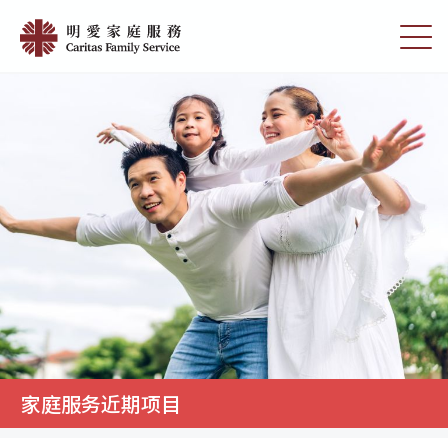
Skip
明
to
切
愛
main
换
content
选
家
单
庭
服
務
家庭服务近期项目