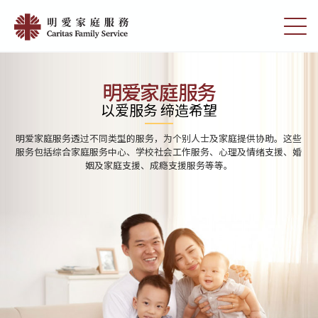
Skip
Home
to
切
|
main
换
content
选
明
单
愛
明爱家庭服务
家
以爱服务 缔造希望
庭
明爱家庭服务透过不同类型的服务，为个别人士及家庭提供协助。这些
服
服务包括综合家庭服务中心、学校社会工作服务、心理及情绪支援、婚
姻及家庭支援、成瘾支援服务等等。
務